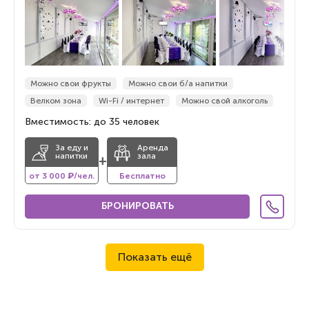
Можно свои фрукты
Можно свои б/а напитки
Велком зона
Wi-Fi / интернет
Можно свой алкоголь
Вместимость: до 35 человек
За еду и
Аренда
напитки
зала
+
от 3 000 ₽/чел.
Бесплатно
БРОНИРОВАТЬ
Показать ещё