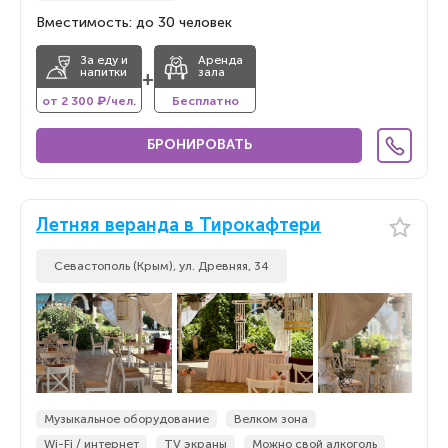
Вместимость: до 30 человек
За еду и
Аренда
напитки
зала
+
от 2 300 ₽/чел.
Бесплатно
БРОНИРОВАТЬ
Летняя веранда в Тирокафтери
Севастополь (Крым), ул. Древняя, 34
Музыкальное оборудование
Велком зона
Wi-Fi / интернет
TV экраны
Можно свой алкоголь