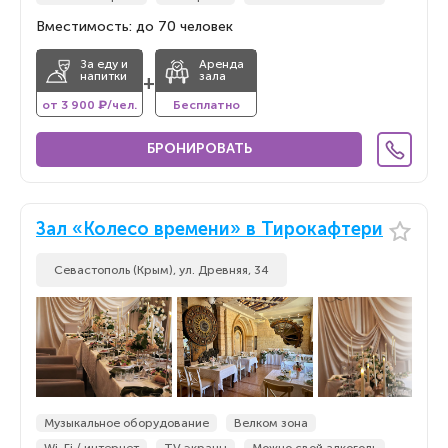
Вместимость: до 70 человек
За еду и
Аренда
напитки
зала
+
от 3 900 ₽/чел.
Бесплатно
БРОНИРОВАТЬ
Зал «Колесо времени» в Тирокафтери
Севастополь (Крым), ул. Древняя, 34
Музыкальное оборудование
Велком зона