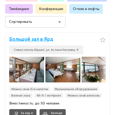
Тимбилдинг
Конференции
Отели и лофты
Сортировать
Стоимость на человека
Большой зал в Ярд
Стоимость на человека
По популярности
Севастополь (Крым), ул. Астана Кесаева, 9
По популярности
По новизне
По новизне
Можно свои б/а напитки
Музыкальное оборудование
Велком зона
Wi-Fi / интернет
Можно свой алкоголь
Вместимость: до 50 человек
За еду и
Аренда