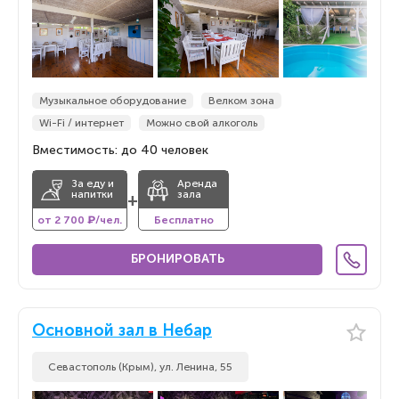
Музыкальное оборудование
Велком зона
Wi-Fi / интернет
Можно свой алкоголь
Вместимость: до 40 человек
За еду и
Аренда
напитки
зала
+
от 2 700 ₽/чел.
Бесплатно
БРОНИРОВАТЬ
Основной зал в Небар
Севастополь (Крым), ул. Ленина, 55