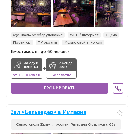
Музыкальное оборудование
Wi-Fi / интернет
Сцена
Проектор
TV экраны
Можно свой алкоголь
Вместимость: до 60 человек
За еду и
Аренда
напитки
зала
+
от 1 500 ₽/чел.
Бесплатно
БРОНИРОВАТЬ
Зал «Бельведер» в Империя
Севастополь (Крым), проспект Генерала Острякова, 65а