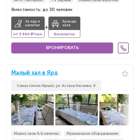
Wi-Fi / интернет
TV экраны
Можно свой алкоголь
Вместимость: до 30 человек
За еду и
Аренда
напитки
зала
+
от 3 900 ₽/чел.
Бесплатно
БРОНИРОВАТЬ
Малый зал в Ярд
Севастополь (Крым), ул. Астана Кесаева, 9
Можно свои б/а напитки
Музыкальное оборудование