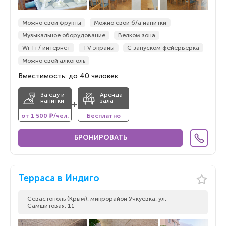
Можно свои фрукты
Можно свои б/а напитки
Музыкальное оборудование
Велком зона
Wi-Fi / интернет
TV экраны
С запуском фейерверка
Можно свой алкоголь
Вместимость: до 40 человек
За еду и
Аренда
напитки
зала
+
от 1 500 ₽/чел.
Бесплатно
БРОНИРОВАТЬ
Терраса в Индиго
Севастополь (Крым), микрорайон Учкуевка, ул.
Самшитовая, 11