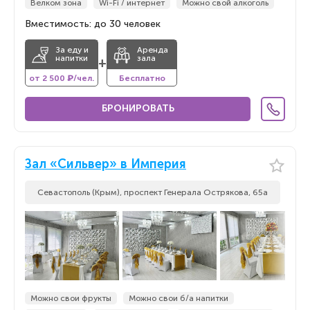
Велком зона
Wi-Fi / интернет
Можно свой алкоголь
Вместимость: до 30 человек
За еду и
Аренда
напитки
зала
+
от 2 500 ₽/чел.
Бесплатно
БРОНИРОВАТЬ
Зал «Сильвер» в Империя
Севастополь (Крым), проспект Генерала Острякова, 65а
Можно свои фрукты
Можно свои б/а напитки