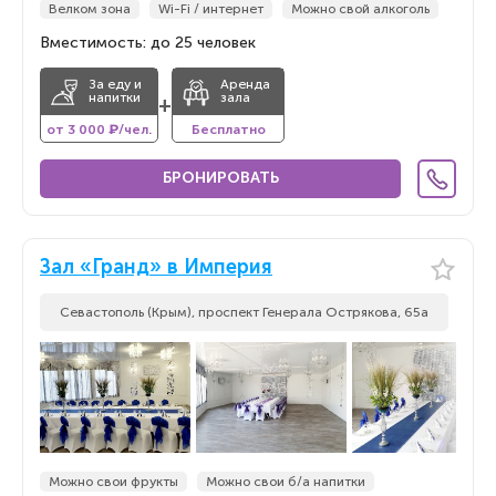
Велком зона
Wi-Fi / интернет
Можно свой алкоголь
Вместимость: до 25 человек
За еду и
Аренда
напитки
зала
+
от 3 000 ₽/чел.
Бесплатно
БРОНИРОВАТЬ
Зал «Гранд» в Империя
Севастополь (Крым), проспект Генерала Острякова, 65а
Можно свои фрукты
Можно свои б/а напитки