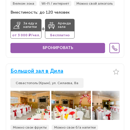
Велком зона
Wi-Fi / интернет
Можно свой алкоголь
Вместимость: до 120 человек
За еду и
Аренда
напитки
зала
+
от 3 000 ₽/чел.
Бесплатно
БРОНИРОВАТЬ
Большой зал в Дила
Севастополь (Крым), ул. Силаева, 8а
Можно свои фрукты
Можно свои б/а напитки